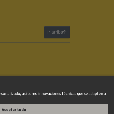
Ir arriba
gal Web
Información al cliente