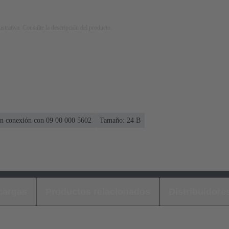
strativa. Consulte la descripción del producto.
 en conexión con 09 00 000 5602
Tamaño: 24 B
cargas
Productos relacionados
Distribuidore