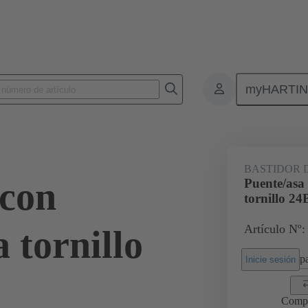
myHARTI
4 5611
BASTIDOR 
 con
Puente/asa
tornillo 24
Artículo Nº:
 tornillo
pa
Inicie sesión
Comp