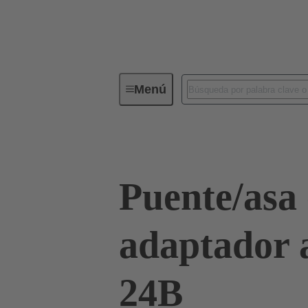
Menú
Serie
Productos
09 00 02
Puente/asa
adaptador a
24B