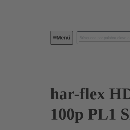
Menú
Conectividad de dispositivos
Co
Terminación de placa madre a tarjeta hija
har-flex H
100p PL1