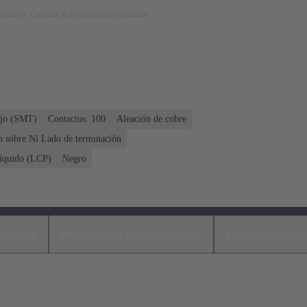
strativa. Consulte la descripción del producto.
ujo (SMT)
Contactos: 100
Aleación de cobre
n sobre Ni Lado de terminación
líquido (LCP)
Negro
cargas
Productos relacionados
Distribuidore