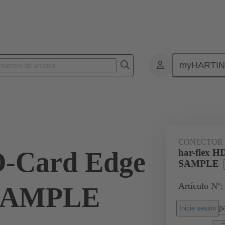
myHARTI
nectores de placas de circuitos impresos
Conectores de placa a placa de ci
15 04 100 2001 333
CONECTOR
D-Card Edge
har-flex H
SAMPLE
Artículo Nº:
 SAMPLE
pa
Inicie sesión