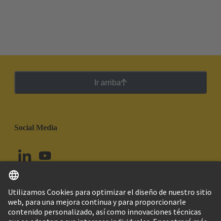
Ir arriba
Social Media
Español
Colombia