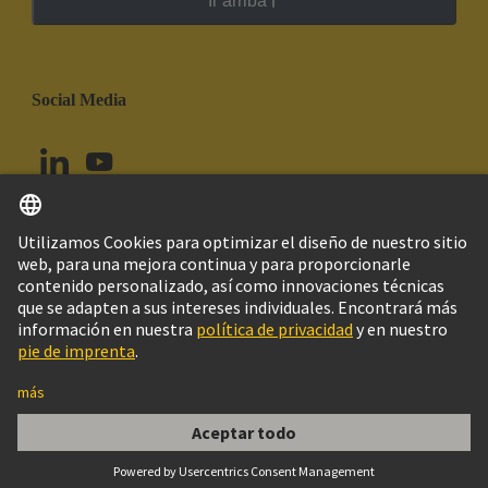
Ir arriba
Social Media
Español
Colombia
© Grupo Tecnológico HARTING
Configuración de cookies
Imprint
Política de privacidad
Política de Cookies
Aviso Legal Web
Información al cliente
har-modular P module male angled w.Clip