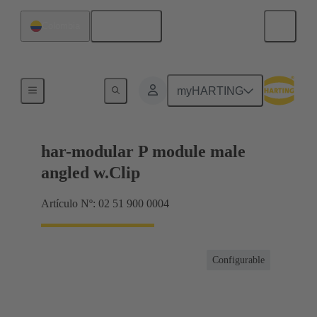
Español
Colombia
Terminación de placa madre a tarjeta hija
myHARTING
har-modular P module male
angled w.Clip
Artículo Nº: 02 51 900 0004
Configurable