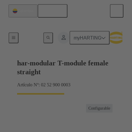
Español
Colombia
Terminación de placa madre a tarjeta hija
myHARTING
har-modular T-module female
straight
Artículo Nº: 02 52 900 0003
Configurable