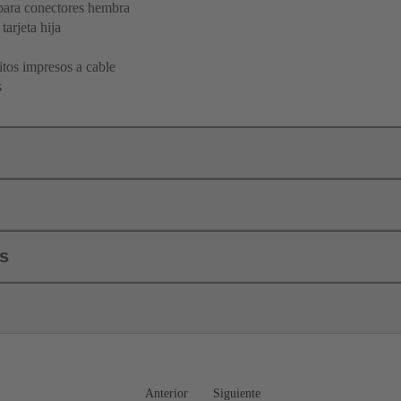
ara conectores hembra
tarjeta hija
itos impresos a cable
s
ls
Anterior
Siguiente