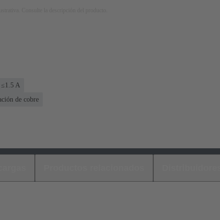
strativa. Consulte la descripción del producto.
 ≤1.5 A
ación de cobre
cargas
Productos relacionados
Distribuidore