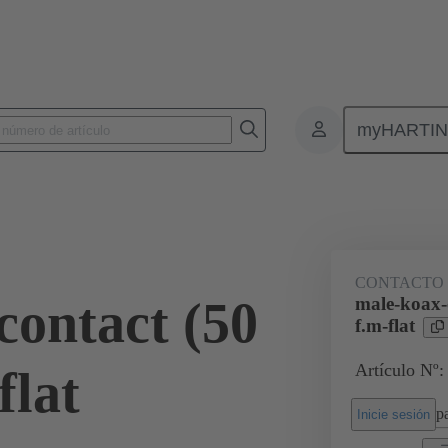
myHARTI
nectores de placas de circuitos impresos
Conectores de placa a placa de ci
09 03 000 6182
CONTACTO
contact (50
male-koax-
f.m-flat
Artículo Nº:
lat
pa
Inicie sesión