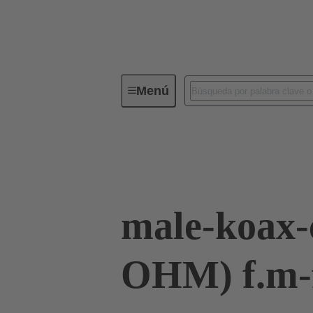
Menú
Conectividad de dispositivos
Co
Terminación de placa madre a tarjeta hija
male-koax-
OHM) f.m-f