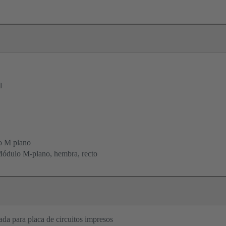
l
o M plano
ódulo M-plano, hembra, recto
da para placa de circuitos impresos