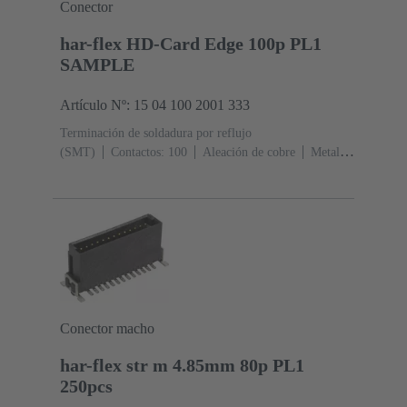
Conector
har-flex HD-Card Edge 100p PL1
SAMPLE
Artículo Nº: 15 04 100 2001 333
Terminación de soldadura por reflujo
(SMT)
Contactos: 100
Aleación de cobre
Metal
noble sobre Ni Lado de acoplamiento, Sn sobre Ni Lado
de terminación
Nivel de rendimiento: 1
Polímero de
cristal líquido (LCP)
Negro
Conector macho
har-flex str m 4.85mm 80p PL1
250pcs