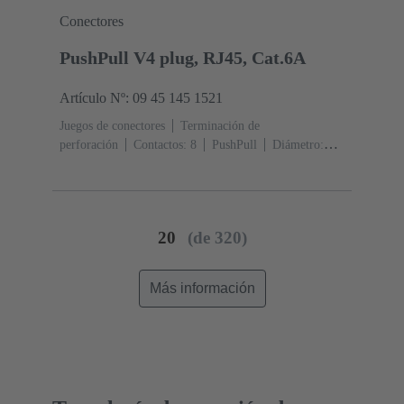
Conectores
PushPull V4 plug, RJ45, Cat.6A
Artículo Nº: 09 45 145 1521
Juegos de conectores
Terminación de
perforación
Contactos: 8
PushPull
Diámetro:
Termoplásticos
Grado de protección: IP65, IP67
20
(de 320)
Más información