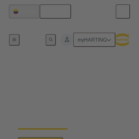
Español
Colombia
Serie
myHARTING
PushPull HARTING
Con los conectores PushPull, HARTING
proporciona bases fáciles de usar para muy diversas
aplicaciones que requieren la transmisión de datos,
señales y potencia. Además del clásico RJ45, este
concepto modular también incluye caras de conector
tanto para la transmisión de señales y datos como
para la conexión de interfaces ópticas.