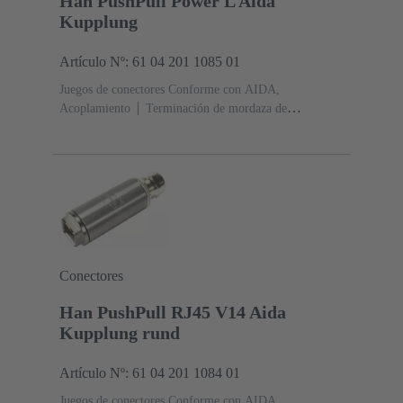
Han PushPull Power L Aida
Kupplung
Artículo Nº: 61 04 201 1085 01
Juegos de conectores Conforme con AIDA,
Acoplamiento
Terminación de mordaza de
resorte
Corriente nominal: ‌16 A
Contactos:
5
Aleación de cobre
Au sobre Ni Lado de
acoplamiento, Sn sobre Ni Lado de
terminación
PushPull
Diámetro: Metálicos
Grado
de protección: IP65, IP67
Conectores
Han PushPull RJ45 V14 Aida
Kupplung rund
Artículo Nº: 61 04 201 1084 01
Juegos de conectores Conforme con AIDA,