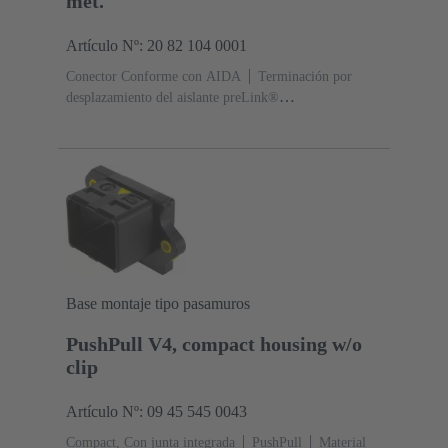
met.
Artículo Nº: 20 82 104 0001
Conector Conforme con AIDA
Terminación por
desplazamiento del aislante preLink®
IDC
Macho
Contactos: 8
Diámetro: Cinc fundido
a presión
Niquelado
Grado de protección: IP65,
IP67
Base montaje tipo pasamuros
PushPull V4, compact housing w/o
clip
Artículo Nº: 09 45 545 0043
Compact, Con junta integrada
PushPull
Material