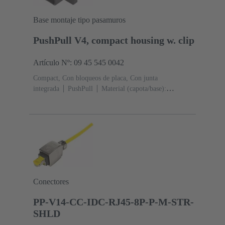
Base montaje tipo pasamuros
PushPull V4, compact housing w. clip
Artículo Nº: 09 45 545 0042
Compact, Con bloqueos de placa, Con junta
integrada
PushPull
Material (capota/base):
Termoplásticos
Negro
Material (junta): TPE-V
Conectores
PP-V14-CC-IDC-RJ45-8P-P-M-STR-
SHLD