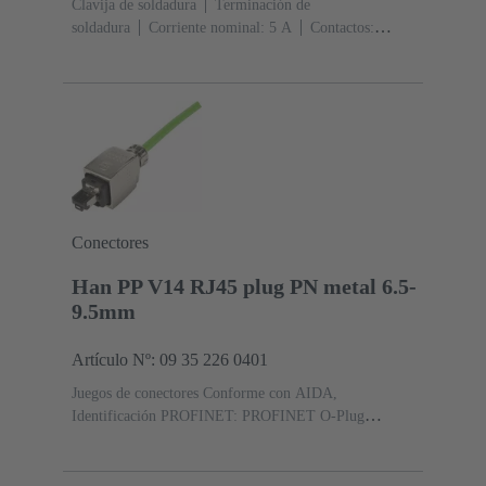
Clavija de soldadura
Terminación de
soldadura
Corriente nominal: ‌5 A
Contactos:
10
Aleación de cobre
Metal noble sobre Ni Lado de
acoplamiento, Sn sobre Ni Lado de terminación
Conectores
Han PP V14 RJ45 plug PN metal 6.5-
9.5mm
Artículo Nº: 09 35 226 0401
Juegos de conectores Conforme con AIDA,
Identificación PROFINET: PROFINET O-Plug
RJ45
IDC terminación por desplazamiento del
aislante
Corriente nominal: ‌1.75 A
Contactos:
4
Au sobre Ni Lado de acoplamiento, Sn sobre Ni