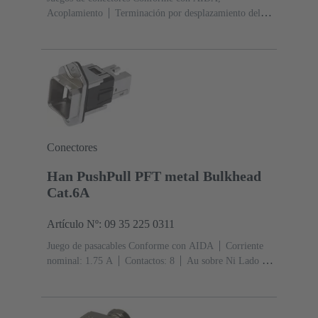
Acoplamiento
Terminación por desplazamiento del
aislante preLink® IDC
Corriente nominal: ‌1.75
A
Contactos: 8
Au sobre Ni Lado de acoplamiento,
Sn sobre Ni Lado de terminación
PushPull
Entrada
superior
Diámetro: Fundición de aluminio
Grado de
protección: IP65, IP67
Conectores
Han PushPull PFT metal Bulkhead
Cat.6A
Artículo Nº: 09 35 225 0311
Juego de pasacables Conforme con AIDA
Corriente
nominal: ‌1.75 A
Contactos: 8
Au sobre Ni Lado de
acoplamiento
PushPull
Diámetro: Cinc fundido a
presión
Niquelado
Grado de protección: IP65, IP67