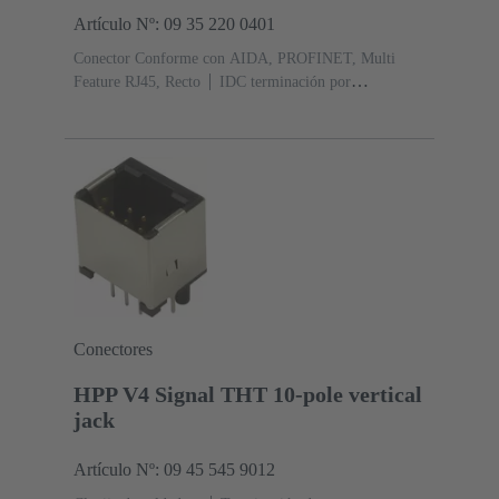
Artículo Nº: 09 35 220 0401
Conector Conforme con AIDA, PROFINET, Multi
Feature RJ45, Recto
IDC terminación por
desplazamiento del aislante
Contactos: 8
Au sobre
Ni Lado de acoplamiento, Sn sobre Ni Lado de
terminación
Diámetro: Cinc fundido a
presión
Niquelado
Grado de protección: IP65, IP67
Conectores
HPP V4 Signal THT 10-pole vertical
jack
Artículo Nº: 09 45 545 9012