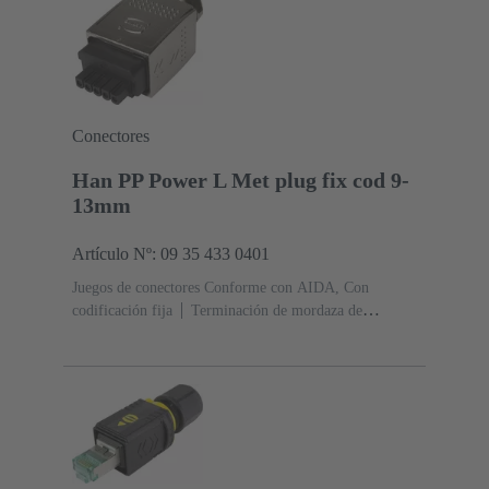
Conectores
Han PP Power L Met plug fix cod 9-
13mm
Artículo Nº: 09 35 433 0401
Juegos de conectores Conforme con AIDA, Con
codificación fija
Terminación de mordaza de
resorte
Corriente nominal: ‌16 A
Contactos:
5
Aleación de cobre
Au sobre Ni Lado de
acoplamiento, Sn sobre Ni Lado de
terminación
PushPull
Rango de sujeción: 9 ... 13
mm
Diámetro: Cinc fundido a
presión
Niquelado
Grado de protección: IP65, IP67