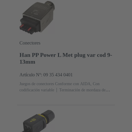
Lado de terminación
PushPull
Diámetro: Cinc
fundido a presión
Niquelado
Grado de protección:
IP65, IP67
Conectores
Han PP Power L Met plug var cod 9-
13mm
Artículo Nº: 09 35 434 0401
Juegos de conectores Conforme con AIDA, Con
codificación variable
Terminación de mordaza de
resorte
Corriente nominal: ‌16 A
Contactos:
5
Aleación de cobre
Au sobre Ni Lado de
acoplamiento, Sn sobre Ni Lado de
terminación
PushPull
Rango de sujeción: 9 ... 13
mm
Diámetro: Cinc fundido a
presión
Niquelado
Grado de protección: IP65, IP67