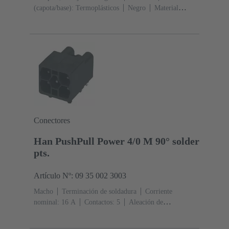
(capota/base): Termoplásticos
Negro
Material
(junta): TPE-V
Conectores
Han PushPull Power 4/0 M 90° solder
pts.
Artículo Nº: 09 35 002 3003
Macho
Terminación de soldadura
Corriente
nominal: ‌16 A
Contactos: 5
Aleación de
cobre
Chapado en plata