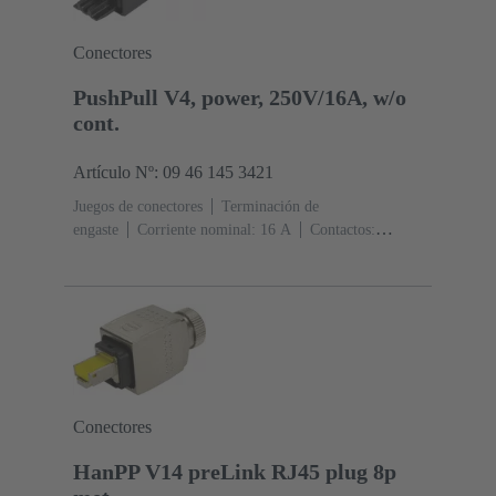
Conectores
PushPull V4, power, 250V/16A, w/o
cont.
Artículo Nº: 09 46 145 3421
Juegos de conectores
Terminación de
engaste
Corriente nominal: ‌16 A
Contactos:
2
PushPull
Diámetro: Termoplásticos
Grado de
protección: IP65, IP67
Conectores
HanPP V14 preLink RJ45 plug 8p