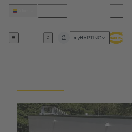
Español
Colombia
Inicio
myHARTING
Acerca de HARTING
"El futuro necesita el pasado", Odo Marquard