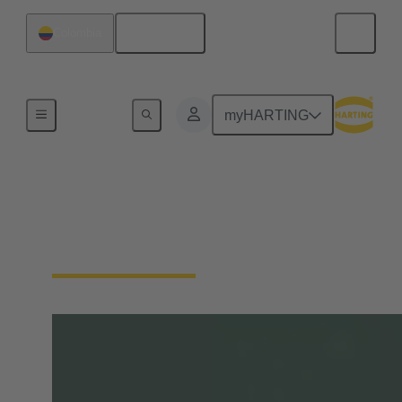
Español
Colombia
Inicio
myHARTING
tec.news
Revista tecnológica de HARTING