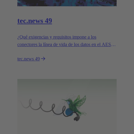
tec.news 49
¿Qué exigencias y requisitos impone a los
conectores la línea de vida de los datos en el AES?
Porque la conexión con las salas de datos sólo es
tec.news 49
posible si se dispone del conector adecuado.