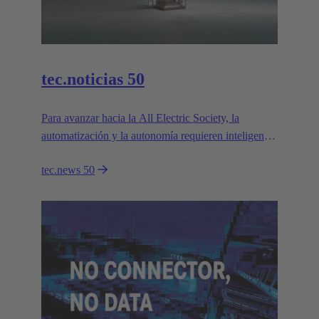
tec.noticias 50
Para avanzar hacia la All Electric Society, la
automatización y la autonomía requieren inteligencia
cognitiva.
tec.news 50