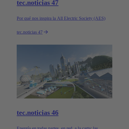
tec.noticias 47
Por qué nos inspira la All Electric Society (AES)
tec.noticias 47
tec.noticias 46
Energía en todas partes, en red, a la carta: las