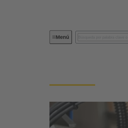
Menú
Conectores industriales / Han®
Conectores y cablead