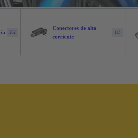
Conectores de alta
ría
262
113
corriente