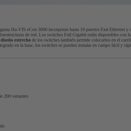
a gama Ha-VIS eCon 3000 incorporan hasta 10 puertos Fast Ethernet y o
raestructuras de red. Los switches Full Gigabit están disponibles con h
l
diseño estrecho
de los switches también permite colocarlos en el carri
tegrado en la base, los switches se pueden instalar en campo fácil y rá
e 200 variantes
ado