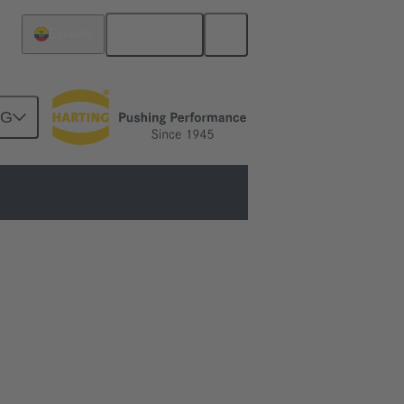
Español
Ecuador
NG