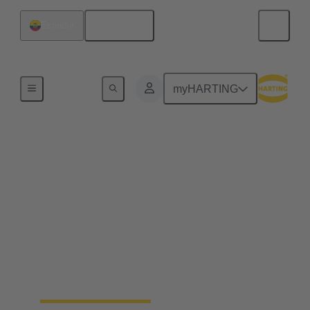
Español
Ecuador
Inicio
myHARTING
Conectores de montaje
en campo: ahorre hasta
un 25 % de tiempo
Rápidos, seguros, intuitivos y diseñados para
entornos industriales adversos: los conectores de
montaje en campo ahorran hasta un 25 % de tiempo
y simplifican la instalación de redes Ethernet.