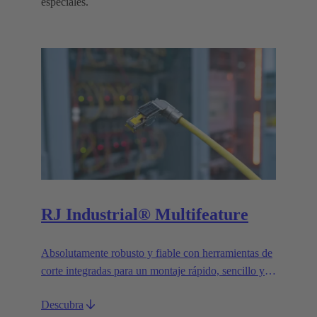
especiales.
RJ Industrial® Multifeature
Absolutamente robusto y fiable con herramientas de
corte integradas para un montaje rápido, sencillo y
sin herramientas.
Descubra