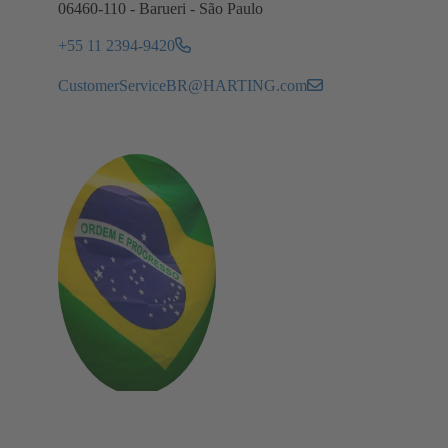
06460-110 - Barueri - São Paulo
+55 11 2394-9420
CustomerServiceBR@HARTING.com