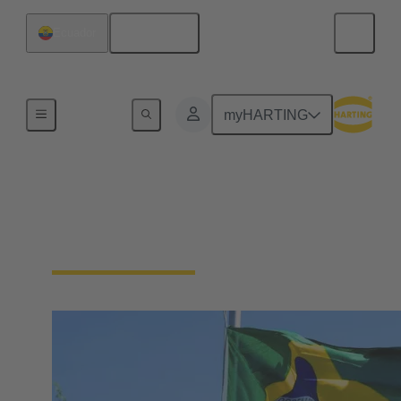
Español
Ecuador
Inicio
myHARTING
Contacto HARTING
Iberia