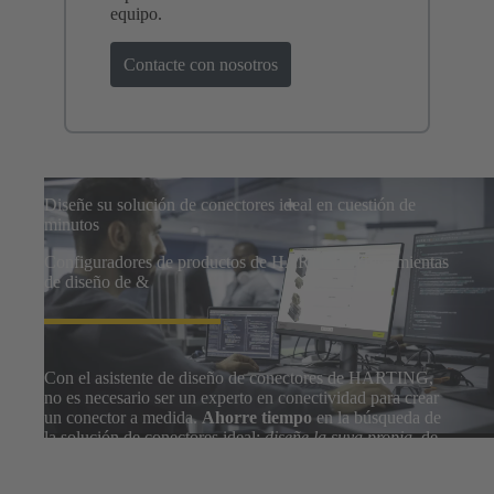
equipo.
Contacte con nosotros
Diseñe su solución de conectores ideal en cuestión de
minutos
Configuradores de productos de HARTING Herramientas
de diseño de &
Con el asistente de diseño de conectores de HARTING,
no es necesario ser un experto en conectividad para crear
un conector a medida.
Ahorre tiempo
en la búsqueda de
la solución de conectores ideal:
diseñe la suya propia
, de
forma rápida y ajustada a sus necesidades exactas.