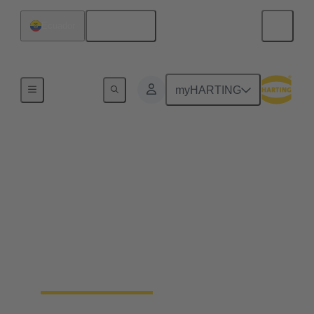
Español
Ecuador
Inicio
myHARTING
Dispositivos de
conectividad para
automatización
No más compromisos. Consiga que su maquinaria
de automatización industrial sea más compacta y
resistente, sin sacrificar la funcionalidad.