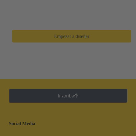
Busque fácilmente entre miles de opciones de
componentes, obtenga una vista previa y descargue
diseños en 3D, y comparta listas de materiales con su
equipo de diseño. Con solo unos clics, podrá pasar de
cero a un prototipo en
tan solo unos minutos
.
Empezar a diseñar
Ir arriba
Social Media