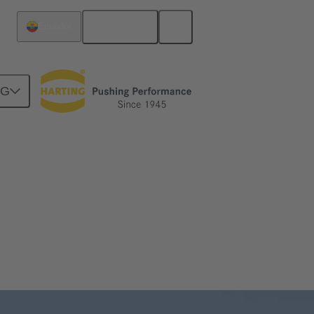
Español
Ecuador
NG
isiones. La conectividad de HARTING