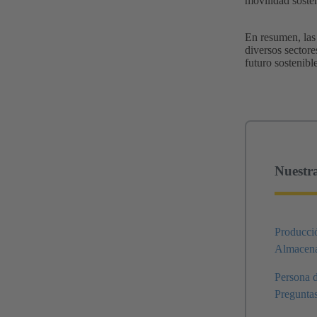
movilidad sosten
En resumen, las
diversos sectore
futuro sostenibl
Nuestra
Producci
Almacena
Persona d
Preguntas