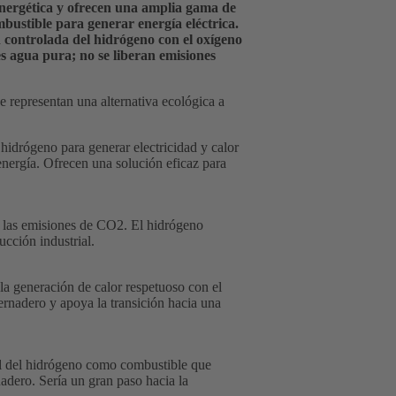
energética y ofrecen una amplia gama de
mbustible para generar energía eléctrica.
n controlada del hidrógeno con el oxígeno
es agua pura; no se liberan emisiones
ue representan una alternativa ecológica a
hidrógeno para generar electricidad y calor
energía. Ofrecen una solución eficaz para
r las emisiones de CO2. El hidrógeno
ucción industrial.
la generación de calor respetuoso con el
ernadero y apoya la transición hacia una
ial del hidrógeno como combustible que
nadero. Sería un gran paso hacia la