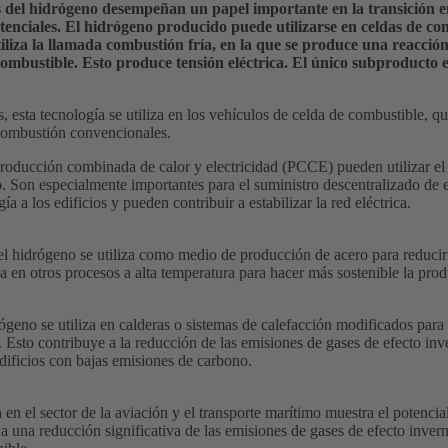
s del hidrógeno desempeñan un papel importante en la transición 
tenciales. El hidrógeno producido puede utilizarse en celdas de co
iliza la llamada combustión fría, en la que se produce una reacció
combustible. Esto produce tensión eléctrica. El único subproducto 
s, esta tecnología se utiliza en los vehículos de celda de combustible, q
combustión convencionales.
roducción combinada de calor y electricidad (PCCE) pueden utilizar el 
. Son especialmente importantes para el suministro descentralizado de 
ía a los edificios y pueden contribuir a estabilizar la red eléctrica.
, el hidrógeno se utiliza como medio de producción de acero para reduci
za en otros procesos a alta temperatura para hacer más sostenible la prod
geno se utiliza en calderas o sistemas de calefacción modificados para 
Esto contribuye a la reducción de las emisiones de gases de efecto inv
dificios con bajas emisiones de carbono.
 en el sector de la aviación y el transporte marítimo muestra el potenc
a una reducción significativa de las emisiones de gases de efecto inver