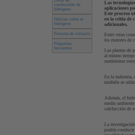
Celda de
Las tecnología
combustible de
aplicaciones po
hidrógeno
Este proceso ut
en la celda de 
Noticias sobre el
hidrógeno
adicionales.
Persona de contacto
Entre otras cosa
los motores de 
Preguntas
frecuentes
Las plantas de p
al mismo tiempo
suministrar energ
En la industria
también se utili
Además, el hidró
medio ambiente. 
calefacción de e
La investigación
podría conducir 