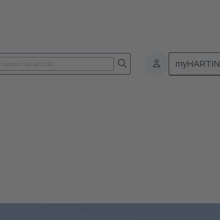
myHARTI
ización del hidrógeno
rógeno
eno establece normas para la generación de energía eficiente y sin em
nsmisión de energía y datos.