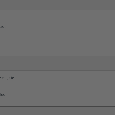
aste
 engaste
dos