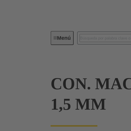
Menú
Conectores industriales / Han®
CON. MAC
1,5 MM