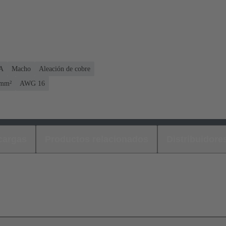
 A
Macho
Aleación de cobre
 mm²
AWG 16
cargas
Productos relacionados
Distribuidore