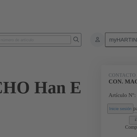
myHARTI
Conectores rectangulares
Productos
Contactos
Eléctrico
CONTACTO 
HO Han E
CON. MAC
Artículo Nº:
pa
Inicie sesión
Comp