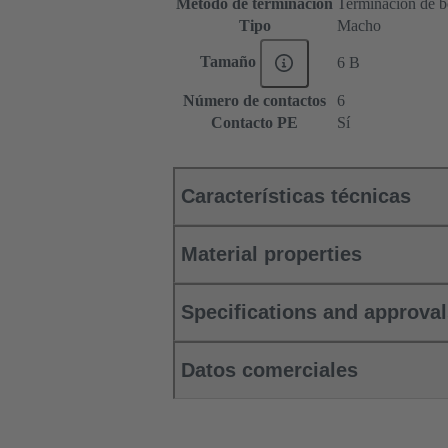
Método de terminación
Terminación de b
Tipo
Macho
Tamaño
6 B
Número de contactos
6
Contacto PE
Sí
Características técnicas
Material properties
Specifications and approva
Datos comerciales