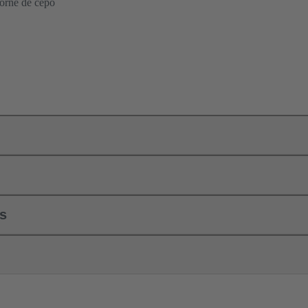
orne de cepo
ls