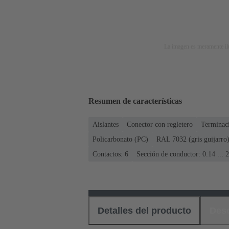
La imagen es meramente ilu
Resumen de características
Aislantes
Conector con regletero
Terminaci
Policarbonato (PC)
RAL 7032 (gris guijarro
Contactos: 6
Sección de conductor: 0.14 ...
Detalles del producto
Des