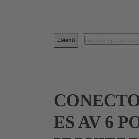
Menú
Conectores industriales / Han®
Conector con regletero
09 33 006 46
CONECTO
ES AV 6 P