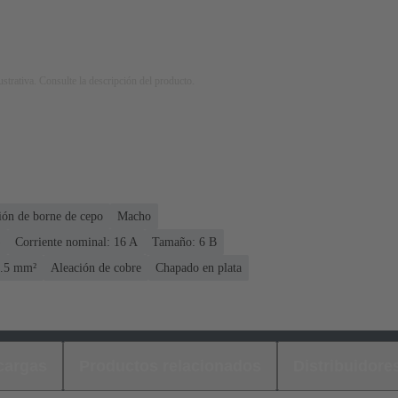
strativa. Consulte la descripción del producto.
ón de borne de cepo
Macho
)
Corriente nominal: ‌16 A
Tamaño: 6 B
 2.5 mm²
Aleación de cobre
Chapado en plata
cargas
Productos relacionados
Distribuidore