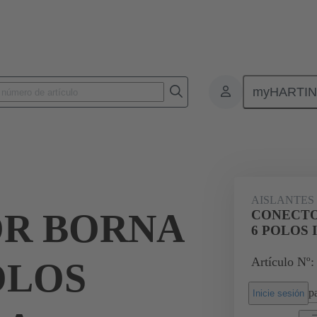
myHARTI
Conectores rectangulares
Productos
Aislantes monobloque
Apl
29
AISLANTES
R BORNA
CONECTO
6 POLOS 
Artículo Nº:
OLOS
pa
Inicie sesión