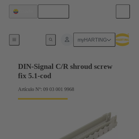
Español
Ecuador
Terminación de placa madre a tarjeta hija
myHARTING
DIN-Signal C/R shroud screw
fix 5.1-cod
Artículo Nº: 09 03 001 9968