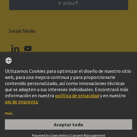
Ir arriba
Social Media
Español
Ecuador
© Grupo Tecnológico HARTING
Configuración de cookies
Imprint
Política de privacidad
Política de Cookies
Aviso Legal Web
Información al cliente
DIN-Signal coax f, solder-50Ohm