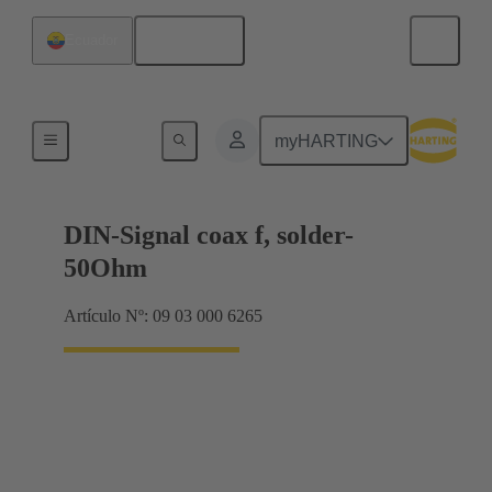
Español
Ecuador
Terminación de placa madre a tarjeta hija
myHARTING
DIN-Signal coax f, solder-
50Ohm
Artículo Nº: 09 03 000 6265