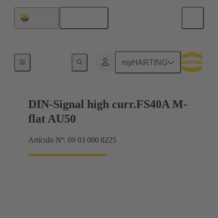
Español
Ecuador
Terminación de placa madre a tarjeta hija
myHARTING
DIN-Signal high curr.FS40A M-
flat AU50
Artículo Nº: 09 03 000 8225