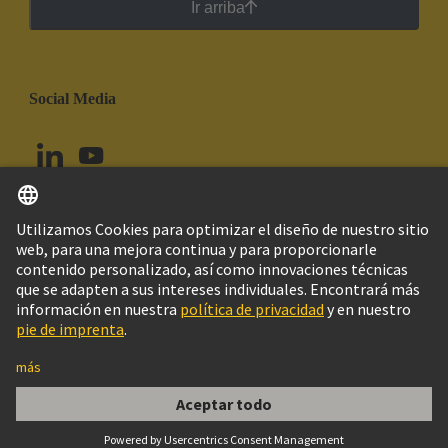
Ir arriba
Social Media
Español
Ecuador
© Grupo Tecnológico HARTING
Configuración de cookies
Imprint
Política de privacidad
Política de Cookies
Aviso Legal Web
Información al cliente
DIN-Signal high current m, 40A solder