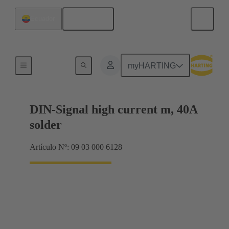
Español
Ecuador
Terminación de placa madre a tarjeta hija
myHARTING
DIN-Signal high current m, 40A
solder
Artículo Nº: 09 03 000 6128