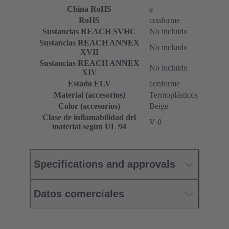
China RoHS
e
RoHS
conforme
Sustancias REACH SVHC
No incluido
Sustancias REACH ANNEX
No incluido
XVII
Sustancias REACH ANNEX
No incluido
XIV
Estado ELV
conforme
Material (accesorios)
Termoplásticos
Color (accesorios)
Beige
Clase de inflamabilidad del
V-0
material según UL 94
Specifications and approvals
Datos comerciales