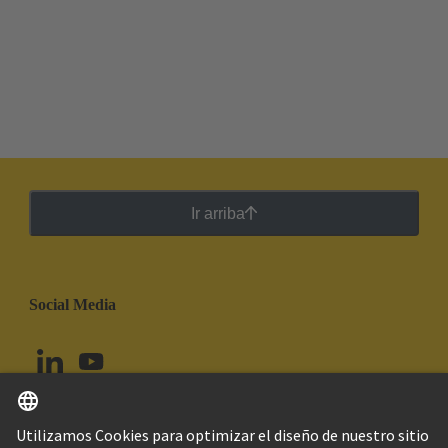
Ir arriba
Social Media