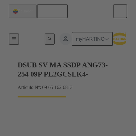
Español
Ecuador
Terminación de placa madre a tarjeta hija
myHARTING
DSUB SV MA SSDP ANG73-
254 09P PL2GCSLK4-
Artículo Nº: 09 65 162 6813