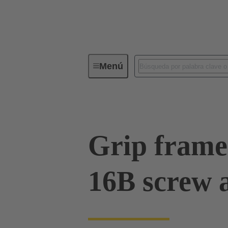
Menú
Serie
Productos
09 00 01
Grip frame
16B screw 