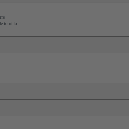
rre
e tornillo