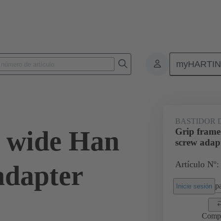
myHARTI
6 5614
BASTIDOR 
 wide Han
Grip frame
screw adap
Artículo Nº:
adapter
pa
Inicie sesión
Comp