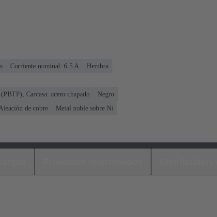
s
Corriente nominal: ‌6.5 A
Hembra
io (PBTP), Carcasa: acero chapado
Negro
Aleación de cobre
Metal noble sobre Ni
cargas
Productos relacionados
Distribuidore