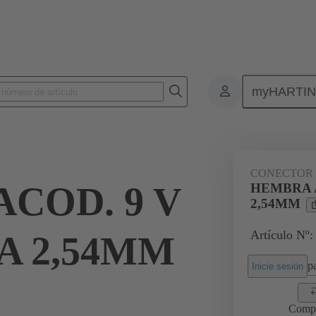
myHARTI
2 6612
CONECTOR
COD. 9 V
HEMBRA A
2,54MM
Artículo Nº:
A 2,54MM
pa
Inicie sesión
Comp