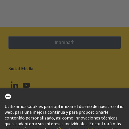
Ir arriba
Social Media
Español
Ecuador