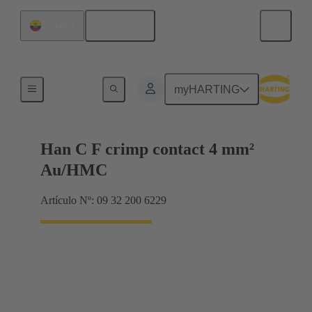
Español
Ecuador
Contactos
myHARTING
Han C F crimp contact 4 mm²
Au/HMC
Artículo Nº: 09 32 200 6229