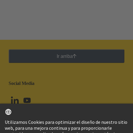
Ir arriba
Social Media
Español
Ecuador