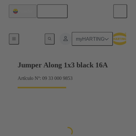
Español
Ecuador
Puentes conectores Han® ES Press
myHARTING
Jumper Along 1x3 black 16A
Artículo Nº: 09 33 000 9853