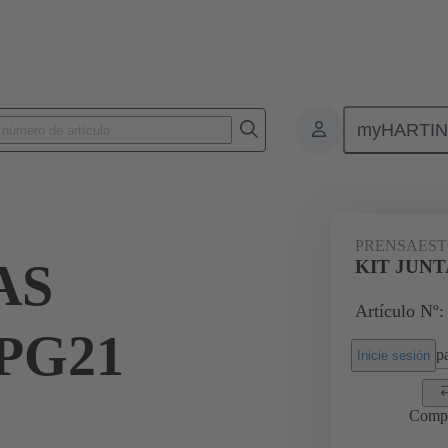
myHARTI
Conectores rectangulares
Productos
Accesorios
Prensaestopas
PRENSAEST
AS
KIT JUN
Artículo Nº:
PG21
pa
Inicie sesión
Comp