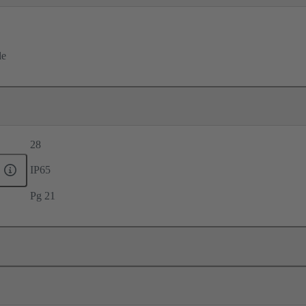
le
28
IP65
Pg 21