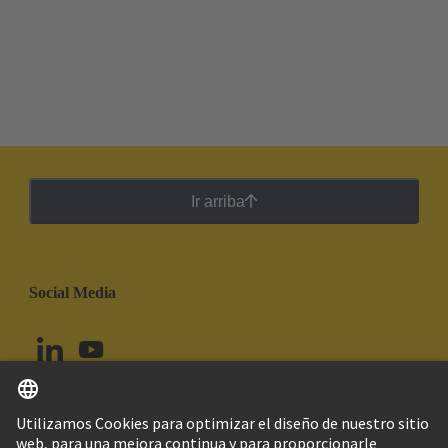
Ir arriba
Social Media