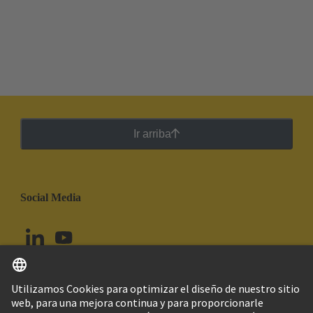
Ir arriba
Social Media
Español
Ecuador