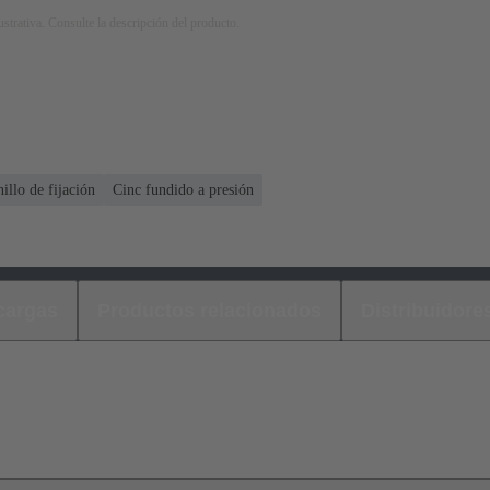
strativa. Consulte la descripción del producto.
nillo de fijación
Cinc fundido a presión
cargas
Productos relacionados
Distribuidore