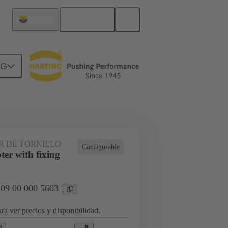
Español
Ecuador
NG
indaje, bastidores de abrazadera
 DE TORNILLO
Configurable
er with fixing
 09 00 000 5603
ra ver precios y disponibilidad.