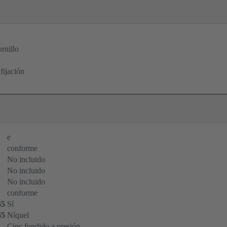
rnillo
fijación
e
conforme
No incluido
No incluido
No incluido
conforme
65
Sí
65
Níquel
Cinc fundido a presión