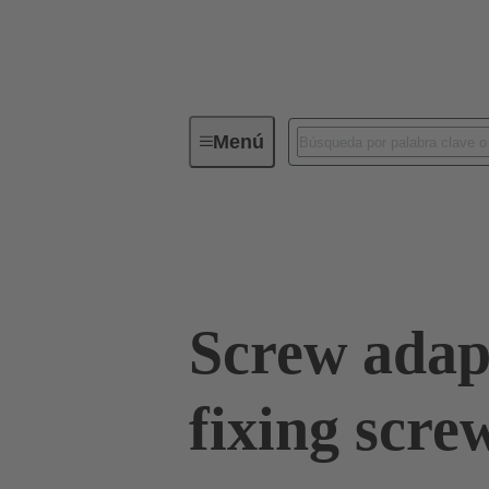
Menú
Conectores industriales / Han®
09 00 000 5603
Screw adap
fixing scre