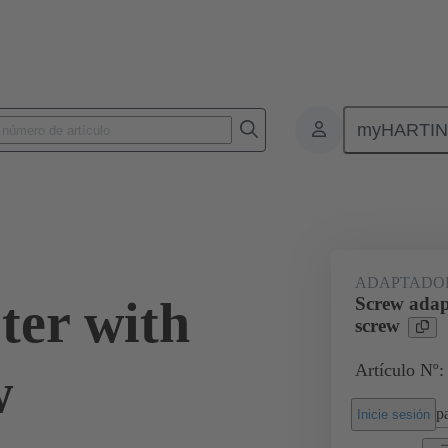
myHARTI
Conectores rectangulares
Productos
Accesorios
Bastidor de bl
ADAPTADOR
ter with
Screw adapt
screw
Artículo Nº:
w
pa
Inicie sesión