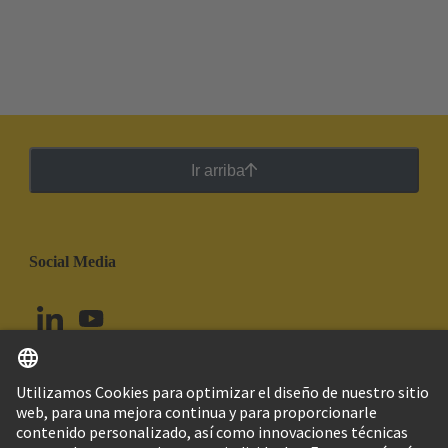
Ir arriba
Social Media
Español
Ecuador