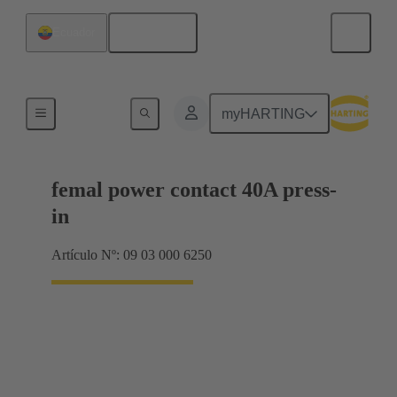
Español
Ecuador
Terminación de placa madre a tarjeta hija
myHARTING
femal power contact 40A press-
in
Artículo Nº: 09 03 000 6250