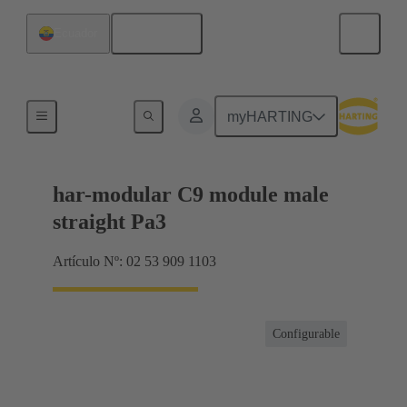
Español
Ecuador
Productos
myHARTING
har-modular C9 module male
straight Pa3
Artículo Nº: 02 53 909 1103
Configurable