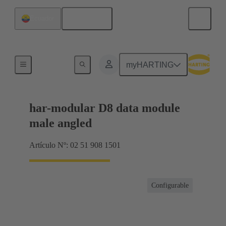
Español
Ecuador
Terminación de placa madre a tarjeta hija
myHARTING
har-modular D8 data module
male angled
Artículo Nº: 02 51 908 1501
Configurable