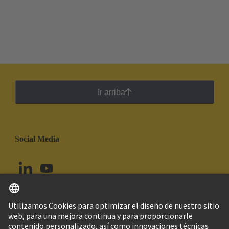
Ir arriba
Social Media
Español
Ecuador