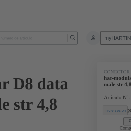
myHARTI
8 1502
CONECTOR
r D8 data
har-modula
male str 4,
Artículo Nº:
 str 4,8
pa
Inicie sesión
Comp