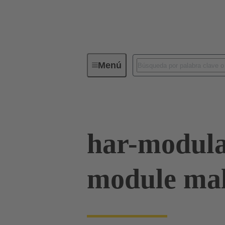
Menú
Serie
Productos
02 53 90
har-modula
module male