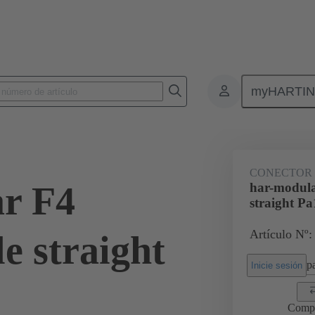
myHARTI
4 1202
CONECTOR
r F4
har-modula
straight Pa
Artículo Nº:
e straight
pa
Inicie sesión
Comp