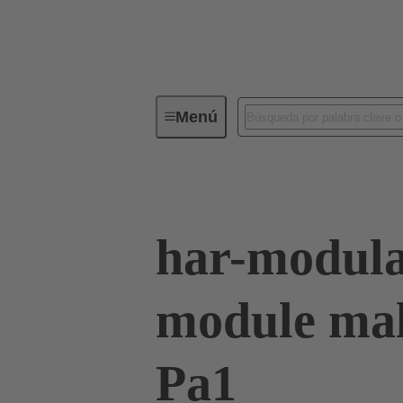
Menú
Serie
Productos
02 53 90
har-modula
module mal
Pa1