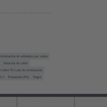
strativa. Consulte la descripción del producto.
Terminación de soldadura por ondas
Aleación de cobre
n sobre Ni Lado de terminación
3-2
Poliamida (PA)
Negro
cargas
Productos relacionados
Distribuidore