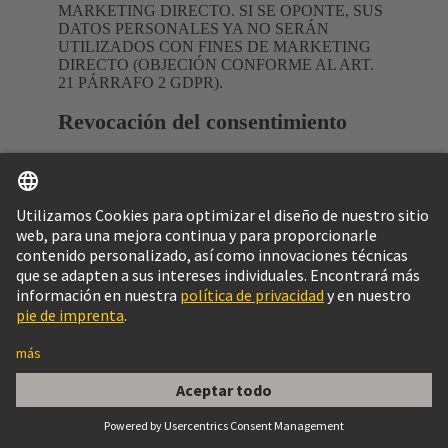
MARKETING DIRECTO. SI SE OPONTE, SUS
DATOS PERSONALES YA NO SERÁN
UTILIZADOS CON FINES DE MARKETING
DIRECTO (OBJECIÓN CONFORME AL ART.
21 PÁRRAFO 2 GDPR).
Revocación del consentimiento
Puede revocar su consentimiento con respecto al uso
de sus datos en cualquier momento, ya sea por
escrito o por medios electrónicos. Lo mismo se
aplica si sus datos personales se procesan de acuerdo
con el art. 6 párr. 1 lit. f del GDPR.
Revocación por correo electrónico:
Lucca.Parice@HARTING.com
Revocación por correo:
HARTING Ltda.,
Alameda Caiapós 643, Código postal: 06460-110 -
São Paulo, Brazil
En caso de que revoque su consentimiento para el
almacenamiento y procesamiento de sus datos, es
posible que no podamos ofrecerle ciertos servicios,