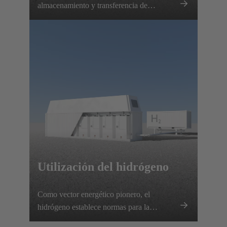
almacenamiento y transferencia de
hidrógeno no sólo requieren soluciones de
conexión eléctrica fiables, sino también una
supervisión precisa de todos los parámetros
relevantes. HARTING ofrece soluciones
completas personalizadas que pueden
integrarse en contenedores de hidrógeno
móviles para ahorrar espacio y encajar
perfectamente.
Utilización del hidrógeno
Como vector energético pionero, el
hidrógeno establece normas para la
generación de energía eficiente y sin