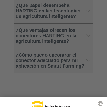
¿Qué papel desempeña
HARTING en las tecnologías
de agricultura inteligente?
¿Qué ventajas ofrecen los
conectores HARTING en la
agricultura inteligente?
¿Cómo puedo encontrar el
conector adecuado para mi
aplicación en Smart Farming?