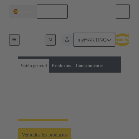
Español
España
myHARTING
Categoría de productos:
Conectores circulares métricos
Conectores circulares
Visión general
Productos
Conocimientos
Conectores circulares
métricos
Ver todos los productos