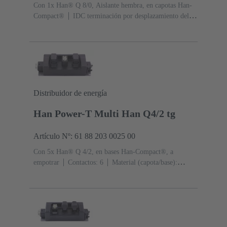
Con 1x Han® Q 8/0, Aislante hembra, en capotas Han-
Compact®
IDC terminación por desplazamiento del
aislante, para hilos trenzados de acuerdo con IEC 60228
Clase 5
Contactos: 8
Sección de conductor: 4 ... 6
mm²
Material (capota/base): Policarbonato
(PC)
RAL 9005 (negro intenso)
Grado de
protección: IP65
Distribuidor de energía
Han Power-T Multi Han Q4/2 tg
Artículo Nº: 61 88 203 0025 00
Con 5x Han® Q 4/2, en bases Han-Compact®, a
empotrar
Contactos: 6
Material (capota/base):
Poliamida (PA)
RAL 9005 (negro intenso)
Grado de
protección: IP65