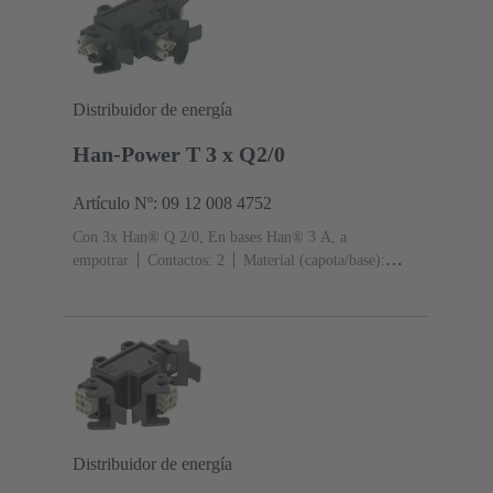
Distribuidor de energía
Han-Power T 3 x Q2/0
Artículo Nº: 09 12 008 4752
Con 3x Han® Q 2/0, En bases Han® 3 A, a
empotrar
Contactos: 2
Material (capota/base):
Poliamida (PA)
RAL 9005 (negro intenso)
Grado de
protección: IP44, IP67 con tornillo de obturación 09 20
000 9918
Distribuidor de energía