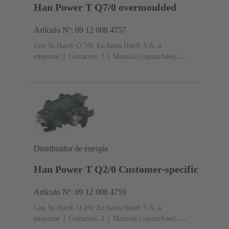
Han Power T Q7/0 overmoulded
Artículo Nº: 09 12 008 4757
Con 3x Han® Q 7/0, En bases Han® 3 A, a
empotrar
Contactos: 7
Material (capota/base):
Poliamida (PA)
RAL 9005 (negro intenso)
Grado de
protección: IP44, IP67 con tornillo de obturación 09 20
000 9918
Distribuidor de energía
Han Power T Q2/0 Customer-specific
Artículo Nº: 09 12 008 4759
Con 3x Han® Q 2/0, En bases Han® 3 A, a
empotrar
Contactos: 2
Material (capota/base):