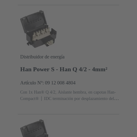
acuerdo con IEC 60228 Clase 5
Contactos:
6
Sección de conductor: 2.5 ... 4 mm²
Material
(capota/base): Policarbonato (PC)
RAL 9005 (negro
intenso)
Grado de protección: IP65
Distribuidor de energía
Han Power S - Han Q 4/2 - 4mm²
Artículo Nº: 09 12 008 4804
Con 1x Han® Q 4/2, Aislante hembra, en capotas Han-
Compact®
IDC terminación por desplazamiento del
aislante, para hilos trenzados de acuerdo con IEC 60228
Clase 5
Contactos: 6
Sección de conductor: 2.5 ... 4
mm²
Material (capota/base): Policarbonato
(PC)
RAL 9005 (negro intenso)
Grado de
protección: IP65