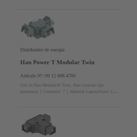
Poliamida (PA)
RAL 9005 (negro intenso)
Grado de
protección: IP44, IP67 con tornillo de obturación 09 20
000 9918
Distribuidor de energía
Han Power T Modular Twin
Artículo Nº: 09 12 008 4760
Con 3x Han-Modular® Twin, Base montaje tipo
pasamuros
Contactos: 7
Material (capota/base): Cinc
fundido a presión
RAL 7037 (gris polvo)
Grado de
protección: IP65