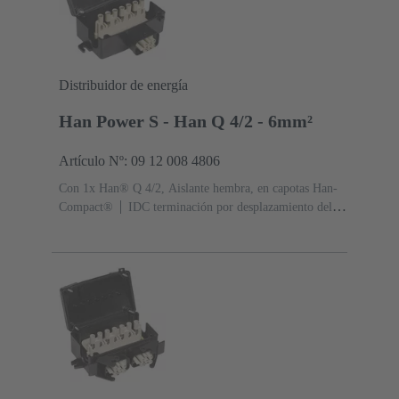
Distribuidor de energía
Han Power S - Han Q 4/2 - 6mm²
Artículo Nº: 09 12 008 4806
Con 1x Han® Q 4/2, Aislante hembra, en capotas Han-
Compact®
IDC terminación por desplazamiento del
aislante, para hilos trenzados de acuerdo con IEC 60228
Clase 5
Contactos: 6
Sección de conductor: 4 ... 6
mm²
Material (capota/base): Policarbonato
(PC)
RAL 9005 (negro intenso)
Grado de
protección: IP65