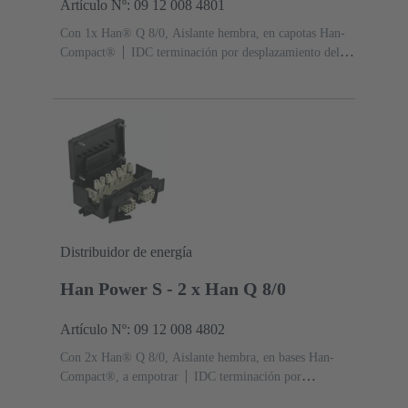
Artículo Nº: 09 12 008 4801
Con 1x Han® Q 8/0, Aislante hembra, en capotas Han-
Compact®
IDC terminación por desplazamiento del
aislante, para hilos trenzados de acuerdo con IEC 60228
Clase 5
Contactos: 8
Sección de conductor: 2.5 ... 4
mm²
Material (capota/base): Policarbonato
(PC)
RAL 9005 (negro intenso)
Grado de
protección: IP65
Distribuidor de energía
Han Power S - 2 x Han Q 8/0
Artículo Nº: 09 12 008 4802
Con 2x Han® Q 8/0, Aislante hembra, en bases Han-
Compact®, a empotrar
IDC terminación por
desplazamiento del aislante, para hilos trenzados de