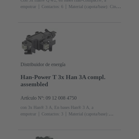
Con 3x Han® Q 4/2, en bases Han-Compact®, a
empotrar
Contactos: 6
Material (capota/base): Cinc
fundido a presión
RAL 9005 (negro intenso)
Distribuidor de energía
Han-Power T 3x Han 3A compl.
assembled
Artículo Nº: 09 12 008 4750
con 3x Han® 3 A, En bases Han® 3 A, a
empotrar
Contactos: 3
Material (capota/base):
Poliamida (PA)
RAL 9005 (negro intenso)
Grado de
protección: IP44, IP67 con tornillo de obturación 09 20
000 9918