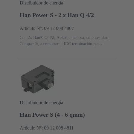
Distribuidor de energía
Han Power S - 2 x Han Q 4/2
Artículo Nº: 09 12 008 4807
Con 2x Han® Q 4/2, Aislante hembra, en bases Han-
Compact®, a empotrar
IDC terminación por
desplazamiento del aislante, para hilos trenzados de
acuerdo con IEC 60228 Clase 5
Contactos:
6
Sección de conductor: 4 ... 6 mm²
Material
(capota/base): Policarbonato (PC)
RAL 9005 (negro
intenso)
Grado de protección: IP65
Distribuidor de energía
Han Power S (4 - 6 qmm)
Artículo Nº: 09 12 008 4811