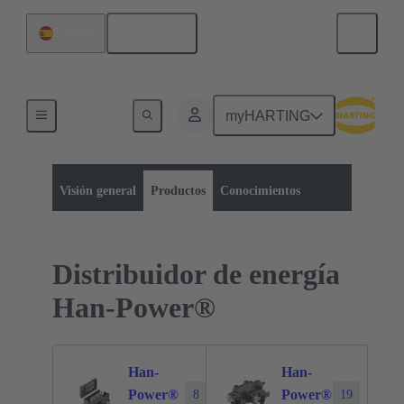
Español
España
myHARTING
Categoría de productos:
Conectores rectangulares
Serie
Visión general
Productos
Conocimientos
Distribuidor de energía
Han-Power®
Han-
Han-
Power®
Power®
8
19