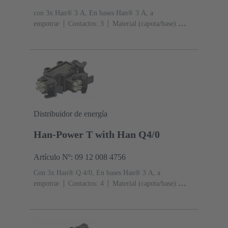
con 3x Han® 3 A, En bases Han® 3 A, a
empotrar
Contactos: 3
Material (capota/base):
Poliamida (PA)
RAL 9005 (negro intenso)
Grado de
protección: IP44, IP67 con tornillo de obturación 09 20
000 9918
Distribuidor de energía
Han-Power T with Han Q4/0
Artículo Nº: 09 12 008 4756
Con 3x Han® Q 4/0, En bases Han® 3 A, a
empotrar
Contactos: 4
Material (capota/base):
Poliamida (PA)
RAL 9005 (negro intenso)
Grado de
protección: IP44, IP67 con tornillo de obturación 09 20
000 9918