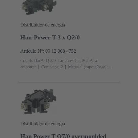
Distribuidor de energía
Han-Power T 3 x Q2/0
Artículo Nº: 09 12 008 4752
Con 3x Han® Q 2/0, En bases Han® 3 A, a
empotrar
Contactos: 2
Material (capota/base):
Poliamida (PA)
RAL 9005 (negro intenso)
Grado de
protección: IP44, IP67 con tornillo de obturación 09 20
000 9918
Distribuidor de energía
Han Power T Q7/0 overmoulded