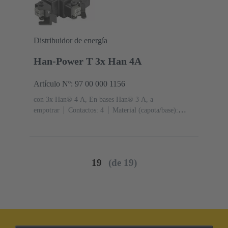
Distribuidor de energía
Han-Power T 3x Han 4A
Artículo Nº: 97 00 000 1156
con 3x Han® 4 A, En bases Han® 3 A, a
empotrar
Contactos: 4
Material (capota/base):
Poliamida (PA)
RAL 9005 (negro intenso)
Grado de
protección: IP44, IP67 con tornillo de obturación 09 20
000 9918
19
(de 19)