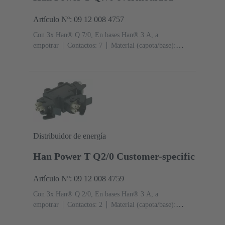
Artículo Nº: 09 12 008 4757
Con 3x Han® Q 7/0, En bases Han® 3 A, a
empotrar
Contactos: 7
Material (capota/base):
Poliamida (PA)
RAL 9005 (negro intenso)
Grado de
protección: IP44, IP67 con tornillo de obturación 09 20
000 9918
Distribuidor de energía
Han Power T Q2/0 Customer-specific
Artículo Nº: 09 12 008 4759
Con 3x Han® Q 2/0, En bases Han® 3 A, a
empotrar
Contactos: 2
Material (capota/base):
Poliamida (PA)
RAL 9005 (negro intenso)
Grado de