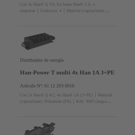
Con 3x Han® Q 5/0, En bases Han® 3 A, a
empotrar
Contactos: 4
Material (capota/base):
Poliamida (PA)
RAL 9005 (negro intenso)
Grado de
protección: IP44, IP67 con tornillo de obturación 09 20
000 9918
Distribuidor de energía
Han-Power T multi 4x Han 1A 3+PE
Artículo Nº: 61 12 203 0016
Con 2x Han® Q 4/2, 4x Han® 1A (3+PE)
Material
(capota/base): Poliamida (PA)
RAL 9005 (negro
intenso)
Grado de protección: IP54