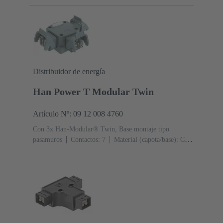
protección: IP44, IP67 con tornillo de obturación 09 20
000 9918
Distribuidor de energía
Han Power T Modular Twin
Artículo Nº: 09 12 008 4760
Con 3x Han-Modular® Twin, Base montaje tipo
pasamuros
Contactos: 7
Material (capota/base): Cinc
fundido a presión
RAL 7037 (gris polvo)
Grado de
protección: IP65