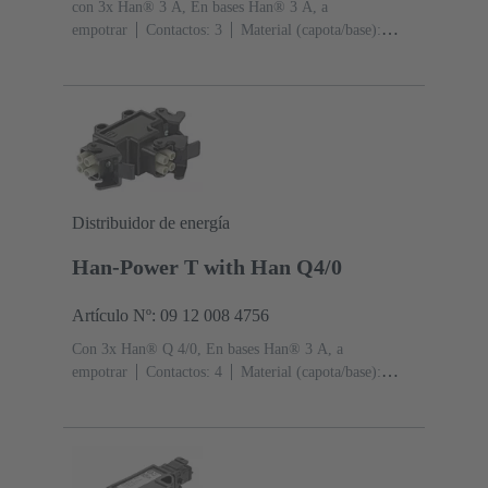
con 3x Han® 3 A, En bases Han® 3 A, a
empotrar
Contactos: 3
Material (capota/base):
Poliamida (PA)
RAL 9005 (negro intenso)
Grado de
protección: IP44, IP67 con tornillo de obturación 09 20
000 9918
Distribuidor de energía
Han-Power T with Han Q4/0
Artículo Nº: 09 12 008 4756
Con 3x Han® Q 4/0, En bases Han® 3 A, a
empotrar
Contactos: 4
Material (capota/base):
Poliamida (PA)
RAL 9005 (negro intenso)
Grado de
protección: IP44, IP67 con tornillo de obturación 09 20
000 9918