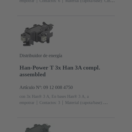
empotrar
Contactos: 6
Material (capota/base): Cinc
fundido a presión
RAL 9005 (negro intenso)
Distribuidor de energía
Han-Power T 3x Han 3A compl.
assembled
Artículo Nº: 09 12 008 4750
con 3x Han® 3 A, En bases Han® 3 A, a
empotrar
Contactos: 3
Material (capota/base):
Poliamida (PA)
RAL 9005 (negro intenso)
Grado de
protección: IP44, IP67 con tornillo de obturación 09 20
000 9918