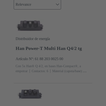
Relevance
Distribuidor de energía
Han Power-T Multi Han Q4/2 tg
Artículo Nº: 61 88 203 0025 00
Con 5x Han® Q 4/2, en bases Han-Compact®, a
empotrar
Contactos: 6
Material (capota/base):
Poliamida (PA)
RAL 9005 (negro intenso)
Grado de
protección: IP65