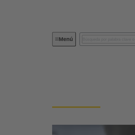
Menú
Configuradores de producto HARTI
Configuradores de
Ahorre tiempo y utilice nuestros innovadore
todos los archivos y hojas de datos necesari