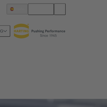
Español
España
NG
 su instalación, incluyendo automáticamente