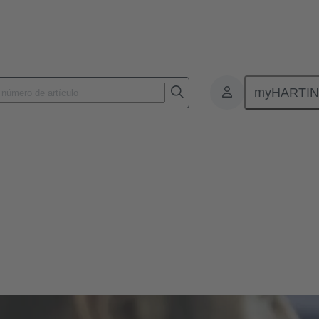
myHARTI
NG
 producto HARTING
s configuradores de productos para encontrar la solución perfecta para
os.