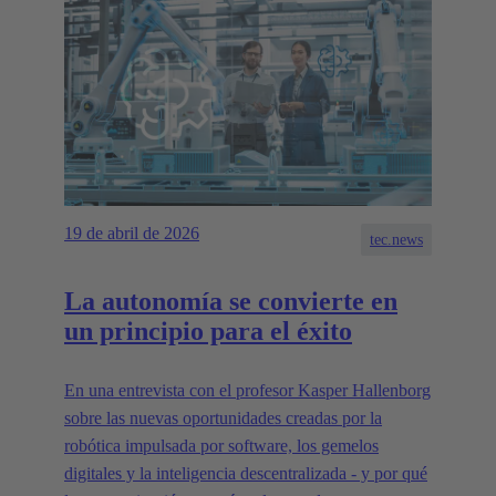
19 de abril de 2026
tec.news
La autonomía se convierte en
un principio para el éxito
En una entrevista con el profesor Kasper Hallenborg
sobre las nuevas oportunidades creadas por la
robótica impulsada por software, los gemelos
digitales y la inteligencia descentralizada - y por qué