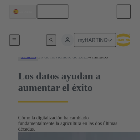
Español
España
Noticias
myHARTING
20 de noviembre de 2025
4 minutos
tec.news
Los datos ayudan a
aumentar el éxito
Cómo la digitalización ha cambiado
fundamentalmente la agricultura en las dos últimas
décadas.